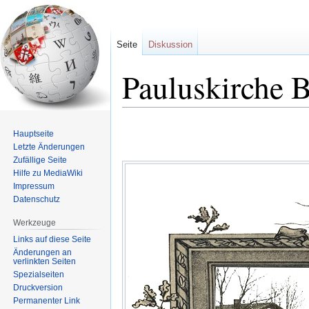
Seite
Diskussion
Pauluskirche B
Zur
Zur
Hauptseite
Navigation
Suche
Letzte Änderungen
springen
springen
Zufällige Seite
Hilfe zu MediaWiki
Impressum
Datenschutz
Werkzeuge
Links auf diese Seite
Änderungen an
verlinkten Seiten
Spezialseiten
Druckversion
Permanenter Link