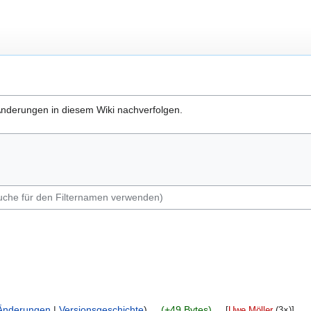
 Änderungen in diesem Wiki nachverfolgen.
Änderungen
Versionsgeschichte
+49 Bytes
‎
[
Uwe Möller
‎ (3×)]