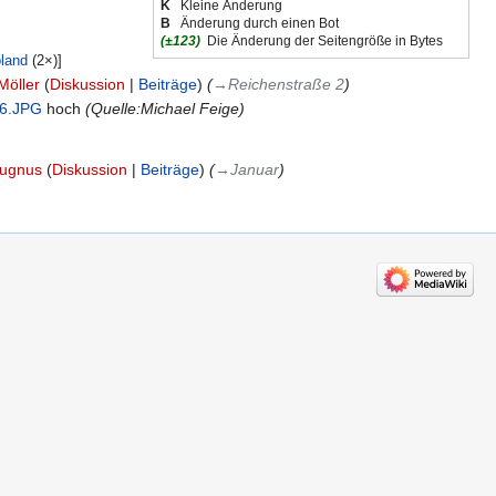
K
Kleine Änderung
B
Änderung durch einen Bot
(±123)
Die Änderung der Seitengröße in Bytes
land
‎ (2×)]
Möller
Diskussion
Beiträge
→‎Reichenstraße 2
56.JPG
hoch ‎
(Quelle:Michael Feige)
Dugnus
Diskussion
Beiträge
→‎Januar