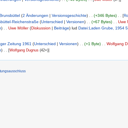
Brunsbüttel
‎‎
2 Änderungen
Versionsgeschichte
+346 Bytes
‎
[
Ro
sbüttel-Reichenstraße
Unterschied
Versionen
+67 Bytes
Uwe 
h
Uwe Möller
Diskussion
Beiträge
lud
Datei:Laden Grube, 1954 
oger Zeitung 1961
Unterschied
Versionen
+1 Byte
Wolfgang 
h
)
‎
[
Wolfgang Dugnus
‎ (42×)]
tungsausschluss