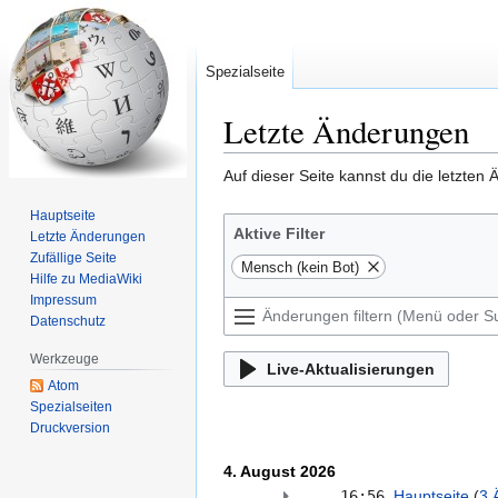
Spezialseite
Letzte Änderungen
Zur
Zur
Auf dieser Seite kannst du die letzten
Navigation
Suche
Hauptseite
springen
springen
Aktive Filter
Letzte Änderungen
Zufällige Seite
Mensch (kein Bot)
Hilfe zu MediaWiki
Impressum
Datenschutz
Werkzeuge
Live-Aktualisierungen
Atom
Spezialseiten
Druckversion
4. August 2026
16:56
Hauptseite
‎‎
3 