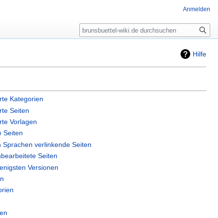
Anmelden
Suche
Hilfe
erte Kategorien
rte Seiten
erte Vorlagen
e Seiten
n Sprachen verlinkende Seiten
bearbeitete Seiten
wenigsten Versionen
en
orien
gen