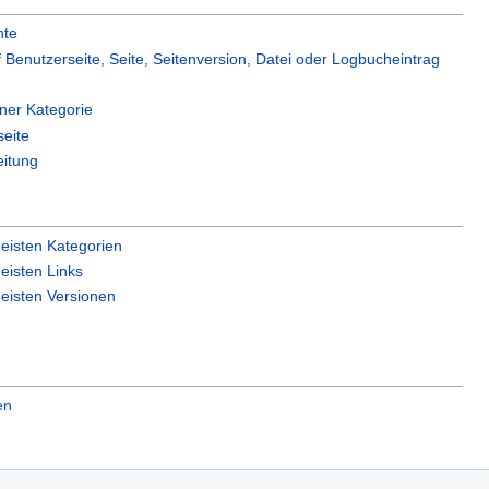
hte
f Benutzerseite, Seite, Seitenversion, Datei oder Logbucheintrag
iner Kategorie
seite
eitung
eisten Kategorien
eisten Links
eisten Versionen
en