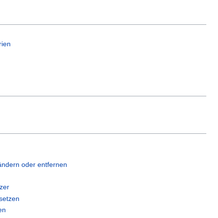
rien
ändern oder entfernen
zer
setzen
en