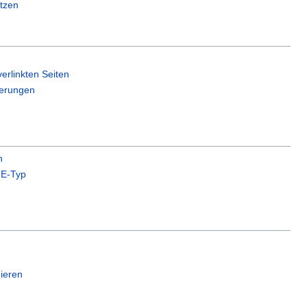
tzen
erlinkten Seiten
erungen
n
E-Typ
ieren