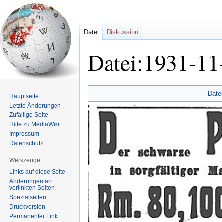
Datei
Diskussion
Datei:1931-11
Zur
Zur
Date
Hauptseite
Navigation
Suche
Letzte Änderungen
springen
springen
Zufällige Seite
Hilfe zu MediaWiki
Impressum
Datenschutz
Werkzeuge
Links auf diese Seite
Änderungen an
verlinkten Seiten
Spezialseiten
Druckversion
Permanenter Link