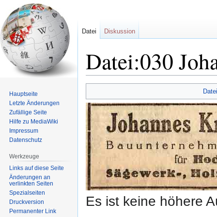
Datei
Diskussion
Datei:030 Joh
Zur
Zur
Date
Hauptseite
Navigation
Suche
Letzte Änderungen
springen
springen
Zufällige Seite
Hilfe zu MediaWiki
Impressum
Datenschutz
Werkzeuge
Links auf diese Seite
Änderungen an
verlinkten Seiten
Spezialseiten
Es ist keine höhere 
Druckversion
Permanenter Link