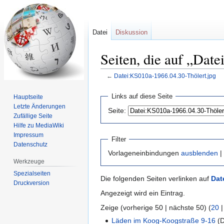
Datei
Diskussion
Seiten, die auf „Dat
←
Datei:KS010a-1966.04.30-Thölert.jpg
Zur
Zur
Links auf diese Seite
Hauptseite
Navigation
Suche
Letzte Änderungen
Seite:
springen
springen
Zufällige Seite
Hilfe zu MediaWiki
Impressum
Filter
Datenschutz
Vorlageneinbindungen
ausblenden
|
Werkzeuge
Spezialseiten
Die folgenden Seiten verlinken auf
Dat
Druckversion
Angezeigt wird ein Eintrag.
Zeige (vorherige 50 | nächste 50) (
20
Läden im Koog-Koogstraße 9-16
(D