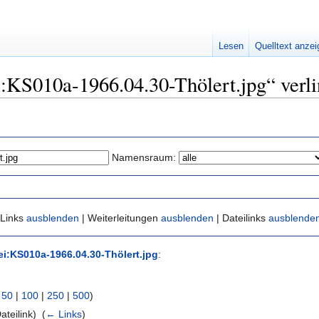
Lesen
Quelltext anze
ei:KS010a-1966.04.30-Thölert.jpg“ verl
Namensraum:
 Links
ausblenden
| Weiterleitungen
ausblenden
| Dateilinks
ausblende
ei:KS010a-1966.04.30-Thölert.jpg
:
|
50
|
100
|
250
|
500
)
ateilink) ‎
(
← Links
)