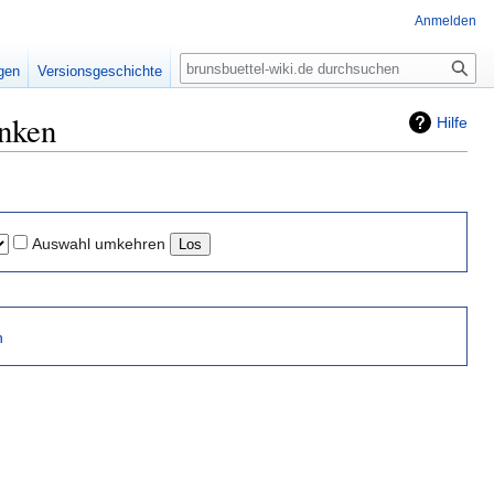
Anmelden
Suche
igen
Versionsgeschichte
inken
Hilfe
Auswahl umkehren
n