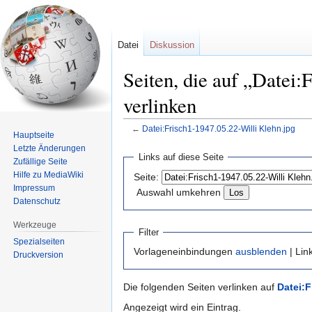
Datei
Diskussion
Seiten, die auf „Datei:
verlinken
←
Datei:Frisch1-1947.05.22-Willi Klehn.jpg
Hauptseite
Letzte Änderungen
Zur
Zur
Links auf diese Seite
Zufällige Seite
Navigation
Suche
Hilfe zu MediaWiki
Seite:
springen
springen
Impressum
Auswahl umkehren
Datenschutz
Werkzeuge
Filter
Spezialseiten
Vorlageneinbindungen
ausblenden
| Lin
Druckversion
Die folgenden Seiten verlinken auf
Datei:F
Angezeigt wird ein Eintrag.