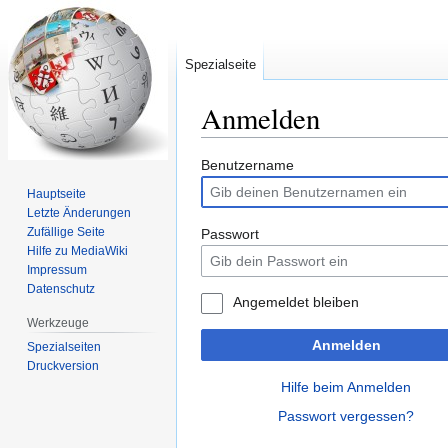
Spezialseite
Anmelden
Zur
Zur
Benutzername
Navigation
Suche
Hauptseite
springen
springen
Letzte Änderungen
Zufällige Seite
Passwort
Hilfe zu MediaWiki
Impressum
Datenschutz
Angemeldet bleiben
Werkzeuge
Anmelden
Spezialseiten
Druckversion
Hilfe beim Anmelden
Passwort vergessen?