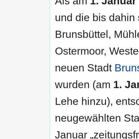
Als am
1. Januar
und die bis dahi
Brunsbüttel, Müh
Ostermoor, Weste
neuen Stadt
Bruns
wurden (am
1. J
Lehe hinzu), ents
neugewählten Sta
Januar „zeitungsfr