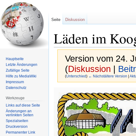
Seite
Diskussion
Läden im Koog
Version vom 24. J
Hauptseite
Letzte Änderungen
(
Diskussion
|
Beit
Zufällige Seite
Hilfe zu MediaWiki
(
Unterschied
)
← Nächstältere Version
|
Akt
Impressum
Datenschutz
Zur
Zur
Navigation
Suche
Werkzeuge
springen
springen
Links auf diese Seite
Änderungen an
verlinkten Seiten
Spezialseiten
Druckversion
Permanenter Link