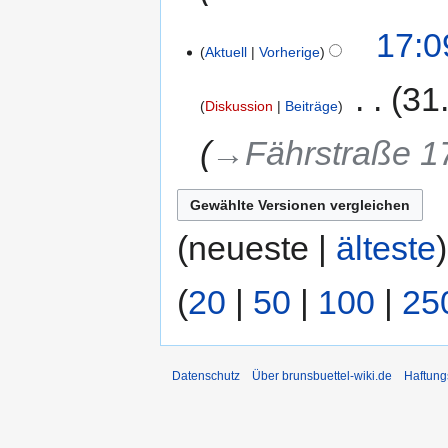
17:0
Aktuell
Vorherige
‎
31
Diskussion
Beiträge
→‎Fährstraße 1
(neueste |
älteste
(
20
|
50
|
100
|
25
Datenschutz
Über brunsbuettel-wiki.de
Haftung