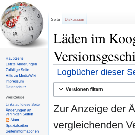
Seite
Diskussion
Läden im Koog
Versionsgesch
Hauptseite
Letzte Änderungen
Logbücher dieser Se
Zufällige Seite
Hilfe zu MediaWiki
Impressum
Zur
Zur
Datenschutz
Versionen filtern
Navigation
Suche
Werkzeuge
springen
springen
Links auf diese Seite
Zur Anzeige der 
Änderungen an
verlinkten Seiten
Atom
vergleichenden V
Spezialseiten
Seiten­informationen