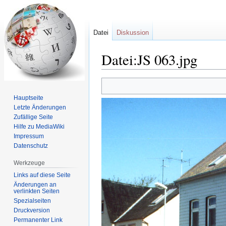
Datei
Diskussion
Datei:JS 063.jpg
Zur
Zur
Navigation
Suche
Hauptseite
springen
springen
Letzte Änderungen
Zufällige Seite
Hilfe zu MediaWiki
Impressum
Datenschutz
Werkzeuge
Links auf diese Seite
Änderungen an
verlinkten Seiten
Spezialseiten
Druckversion
Permanenter Link