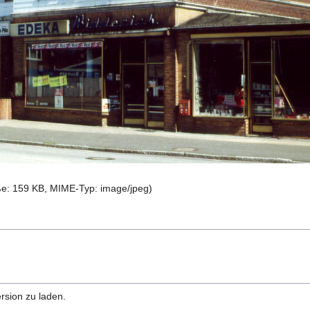
öße: 159 KB, MIME-Typ:
image/jpeg
)
rsion zu laden.