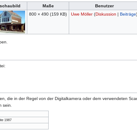
schaubild
Maße
Benutzer
800 × 490
(159 KB)
Uwe Möller
(
Diskussion
|
Beiträge
ben.
ei:
onen, die in der Regel von der Digitalkamera oder dem verwendeten Sc
 sein.
ite 1987