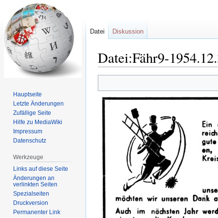
Datei
Diskussion
Datei:Fähr9-1954.12.
Zur
Zur
Navigation
Suche
Hauptseite
springen
springen
Letzte Änderungen
Zufällige Seite
Hilfe zu MediaWiki
Impressum
Datenschutz
Werkzeuge
Links auf diese Seite
Änderungen an
verlinkten Seiten
Spezialseiten
Druckversion
Permanenter Link