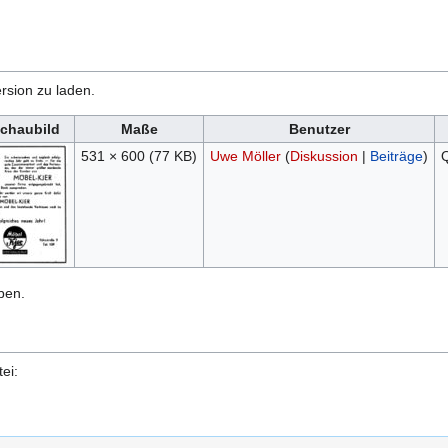
rsion zu laden.
chaubild
Maße
Benutzer
531 × 600
(77 KB)
Uwe Möller
(
Diskussion
|
Beiträge
)
Q
ben.
ei: