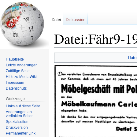
Datei
Diskussion
Datei:Fähr9-1
Zur
Zur
Date
Hauptseite
Navigation
Suche
Letzte Änderungen
springen
springen
Zufällige Seite
Hilfe zu MediaWiki
Impressum
Datenschutz
Werkzeuge
Links auf diese Seite
Änderungen an
verlinkten Seiten
Spezialseiten
Druckversion
Permanenter Link