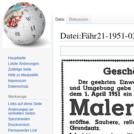
Datei
Diskussion
Datei:Fähr21-1951-0
Zur
Zur
Navigation
Suche
Hauptseite
springen
springen
Letzte Änderungen
Zufällige Seite
Hilfe zu MediaWiki
Impressum
Datenschutz
Werkzeuge
Links auf diese Seite
Änderungen an
verlinkten Seiten
Spezialseiten
Druckversion
Permanenter Link