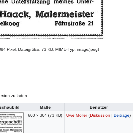
384 Pixel, Dateigröße: 73 KB, MIME-Typ:
image/jpeg
)
rsion zu laden.
schaubild
Maße
Benutzer
600 × 384
(73 KB)
Uwe Möller
(
Diskussion
|
Beiträge
)