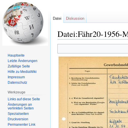
Datei
Diskussion
Datei:Fähr20-1956-M
Zur
Zur
Navigation
Suche
Hauptseite
springen
springen
Letzte Änderungen
Zufällige Seite
Hilfe zu MediaWiki
Impressum
Datenschutz
Werkzeuge
Links auf diese Seite
Änderungen an
verlinkten Seiten
Spezialseiten
Druckversion
Permanenter Link