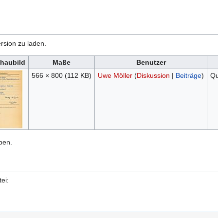
rsion zu laden.
haubild
Maße
Benutzer
566 × 800
(112 KB)
Uwe Möller
(
Diskussion
|
Beiträge
)
Qu
ben.
ei: