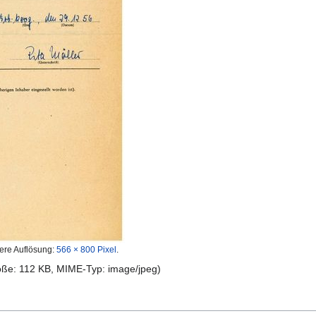
ere Auflösung:
566 × 800 Pixel
.
röße: 112 KB, MIME-Typ:
image/jpeg
)