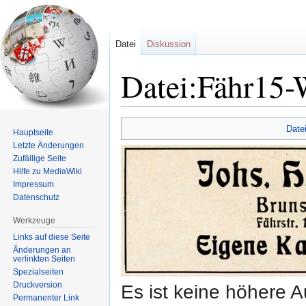
Datei
Diskussion
Datei:Fähr15-
Zur
Zur
Date
Hauptseite
Navigation
Suche
Letzte Änderungen
springen
springen
Zufällige Seite
Hilfe zu MediaWiki
Impressum
Datenschutz
Werkzeuge
Links auf diese Seite
Änderungen an
verlinkten Seiten
Spezialseiten
Druckversion
Es ist keine höhere 
Permanenter Link