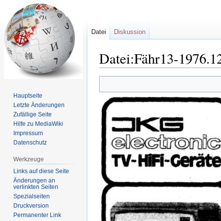
Datei
Diskussion
Datei:Fähr13-1976.12
Zur
Zur
Navigation
Suche
Hauptseite
springen
springen
Letzte Änderungen
Zufällige Seite
Hilfe zu MediaWiki
Impressum
Datenschutz
Werkzeuge
Links auf diese Seite
Änderungen an
verlinkten Seiten
Spezialseiten
Druckversion
Permanenter Link