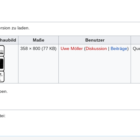
rsion zu laden.
haubild
Maße
Benutzer
358 × 800
(77 KB)
Uwe Möller
(
Diskussion
|
Beiträge
)
Que
ben.
ei: