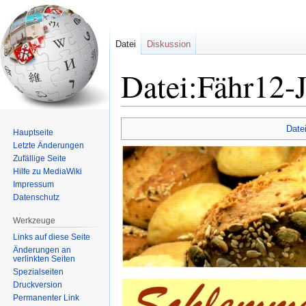
Datei
Diskussion
Datei:Fähr12-
Zur
Zur
Date
Hauptseite
Navigation
Suche
Letzte Änderungen
springen
springen
Zufällige Seite
Hilfe zu MediaWiki
Impressum
Datenschutz
Werkzeuge
Links auf diese Seite
Änderungen an
verlinkten Seiten
Spezialseiten
Druckversion
Permanenter Link