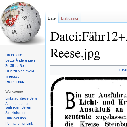
Datei
Diskussion
Datei:Fähr12
Reese.jpg
Hauptseite
Letzte Änderungen
Zufällige Seite
Zur
Zur
Date
Hilfe zu MediaWiki
Navigation
Suche
Impressum
springen
springen
Datenschutz
Werkzeuge
Links auf diese Seite
Änderungen an
verlinkten Seiten
Spezialseiten
Druckversion
Permanenter Link