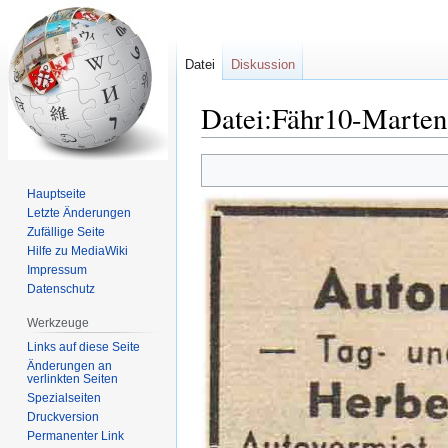
Datei
Diskussion
Datei:Fähr10-Marten
Zur
Zur
Navigation
Suche
Hauptseite
springen
springen
Letzte Änderungen
Zufällige Seite
Hilfe zu MediaWiki
Impressum
Datenschutz
Werkzeuge
Links auf diese Seite
Änderungen an
verlinkten Seiten
Spezialseiten
Druckversion
Permanenter Link