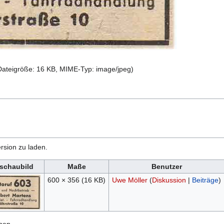
 Dateigröße: 16 KB, MIME-Typ:
image/jpeg
)
rsion zu laden.
schaubild
Maße
Benutzer
600 × 356
(16 KB)
Uwe Möller
(
Diskussion
|
Beiträge
)