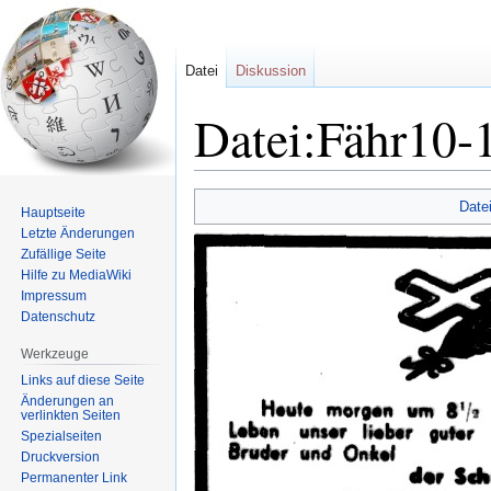
Datei
Diskussion
Datei:Fähr10-
Zur
Zur
Date
Hauptseite
Navigation
Suche
Letzte Änderungen
springen
springen
Zufällige Seite
Hilfe zu MediaWiki
Impressum
Datenschutz
Werkzeuge
Links auf diese Seite
Änderungen an
verlinkten Seiten
Spezialseiten
Druckversion
Permanenter Link