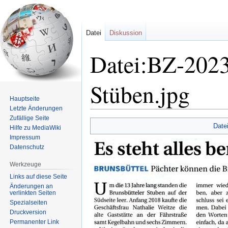
Datei
Diskussion
Datei:BZ-2023
Stüben.jpg
Hauptseite
Letzte Änderungen
Zufällige Seite
Zur
Zur
Date
Hilfe zu MediaWiki
Navigation
Suche
Impressum
springen
springen
Datenschutz
Werkzeuge
Links auf diese Seite
Änderungen an
verlinkten Seiten
Spezialseiten
Druckversion
Permanenter Link