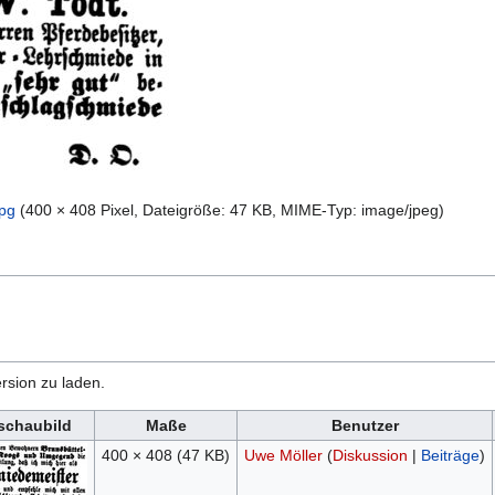
pg
‎
(400 × 408 Pixel, Dateigröße: 47 KB, MIME-Typ:
image/jpeg
)
rsion zu laden.
schaubild
Maße
Benutzer
400 × 408
(47 KB)
Uwe Möller
(
Diskussion
|
Beiträge
)