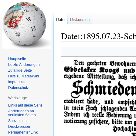
Datei
Diskussion
Datei:1895.07.23-Sc
Zur
Zur
Navigation
Suche
Hauptseite
springen
springen
Letzte Änderungen
Zufällige Seite
Hilfe zu MediaWiki
Impressum
Datenschutz
Werkzeuge
Links auf diese Seite
Änderungen an
verlinkten Seiten
Spezialseiten
Druckversion
Permanenter Link